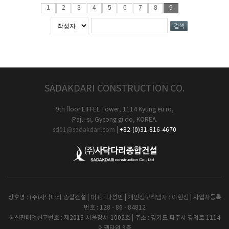
1
2
3
4
5
6
7
8
9
SADAKDARI CONSTRUCTION CO.
9th floor EIFFEL Tower, 1114 Kyung eu ro,
Paju-si, Gyeong gi do, KOREA.
sd01@sadakdari.com
|
+82-(0)31-816-4670
상호명 : (주)사닥다리 종합건설 | 대표 : 나성민 | 개인정보책임자 : 이현정 | 사업자등록
번호 : 128 - 86 - 84812
통신판매업신고번호 : 제2013-서울강서-1002호 | 주소 : 경기도 파주시 경의로 1114
에펠타워 9층