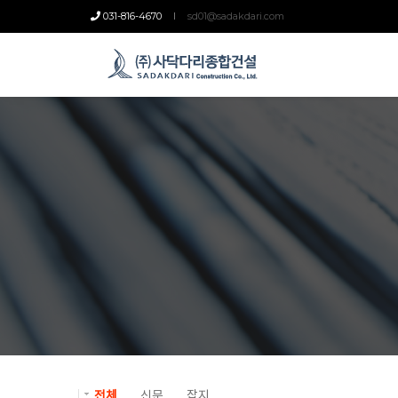
031-816-4670
sd01@sadakdari.com
전체
신문
잡지